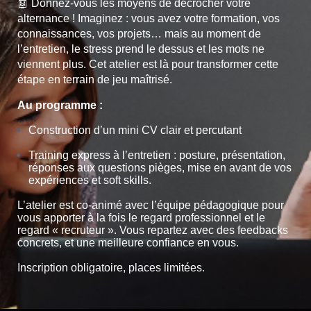
🤖 Donnez-vous les moyens de décrocher votre
alternance ! Imaginez :
vous avez votre formation, vos
connaissances, vos projets… mais au moment de
l’entretien, le stress prend le dessus et les mots ne
viennent plus. Cet atelier est là pour transformer cette
étape en terrain de jeu maîtrisé.
Au programme :
Construction d’un mini CV clair et percutant
Training express à l’entretien : posture, présentation,
réponses aux questions pièges, mise en avant de vos
expériences et soft skills.
L’atelier est co-animé avec l’équipe pédagogique pour
vous apporter à la fois le regard professionnel et le
regard « recruteur ». Vous repartez avec des feedbacks
concrets, et une meilleure confiance en vous.
Inscription obligatoire, places limitées.